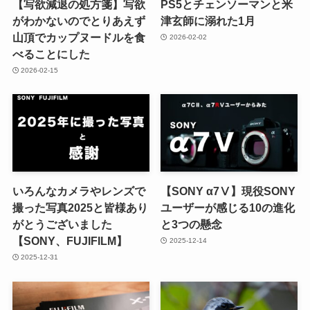
【写欲減退の処方箋】写欲
PS5とチェンソーマンと米
がわかないのでとりあえず
津玄師に溺れた1月
山頂でカップヌードルを食
2026-02-02
べることにした
2026-02-15
いろんなカメラやレンズで
【SONY α7Ⅴ】現役SONY
撮った写真2025と皆様あり
ユーザーが感じる10の進化
がとうございました
と3つの懸念
【SONY、FUJIFILM】
2025-12-14
2025-12-31