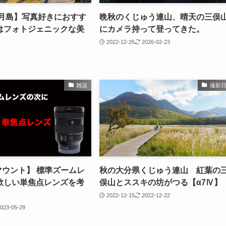
生月島】写真好きにおすす
晩秋のくじゅう連山、晴天の三俣
はフォトジェニックな美
にカメラ持って登ってきた。
2022-12-26
2026-02-23
雑談
撮影
Eマウント】 標準ズームレ
秋の大分県くじゅう連山 紅葉の
欲しい単焦点レンズを考
俣山とススキの坊がつる【α7Ⅳ】
2022-12-15
2022-12-22
023-05-29