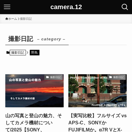
camera.12
ホーム
撮影日記
撮影日記
– category –
撮影日記
野鳥
撮影日記
撮影日記
山の写真と登山の魅力、そ
【実写比較】フルサイズ vs
してカメラ機材につい
APS-C、SONYか
て/2025【SONY、
FUJIFILMか。α7R VとX-