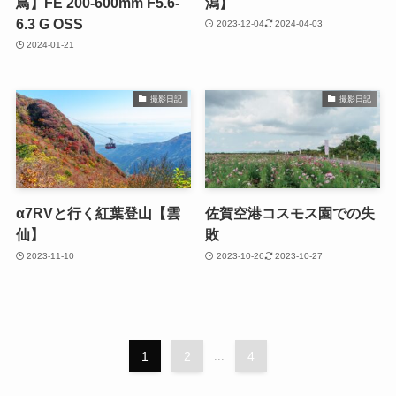
鳥】FE 200-600mm F5.6-
潟】
6.3 G OSS
2023-12-04
2024-04-03
2024-01-21
撮影日記
撮影日記
α7RVと行く紅葉登山【雲
佐賀空港コスモス園での失
仙】
敗
2023-11-10
2023-10-26
2023-10-27
1
2
...
4