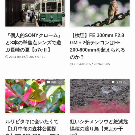
『個人的SONYクローム』
【検証】FE 300mm F2.8
と3本の単焦点レンズで遊
GM + 2倍テレコンはFE
ぶ長崎の夏【α7cⅡ】
200-600mmを超えられる
のか？
2024-09-16
2025-07-10
2024-05-31
2026-03-05
撮影日記
撮影日記
ルリビタキに会いたくて
紅いシチメンソウと絶滅危
【1月中旬の森林公園探
惧種の渡り鳥【東よか干