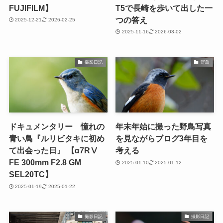
FUJIFILM】
T5で長崎を歩いて出した一
つの答え
2025-12-21
2026-02-25
2025-11-16
2026-03-02
撮影日記
野鳥
ドキュメンタリー 憧れの
年末年始に撮った野鳥写真
青い鳥『ルリビタキに初め
を見ながらブログ3年目を
て出会った日』 【α7RⅤ
考える
FE 300mm F2.8 GM
2025-01-10
2025-01-12
SEL20TC】
2025-01-19
2025-01-22
撮影日記
撮影日記