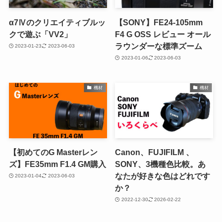
α7Ⅳのクリエイティブルッ
【SONY】FE24-105mm
クで遊ぶ「VV2」
F4 G OSS レビュー オール
ラウンダーな標準ズーム
2023-01-23
2023-06-03
2023-01-06
2023-06-03
機材
機材
【初めてのG Masterレン
Canon、FUJIFILM 、
ズ】FE35mm F1.4 GM購入
SONY、3機種色比較。あ
なたが好きな色はどれです
2023-01-04
2023-06-03
か？
2022-12-30
2026-02-22