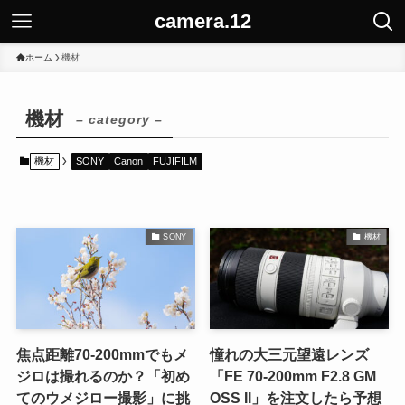
camera.12
ホーム
機材
機材
– category –
機材
SONY
Canon
FUJIFILM
SONY
機材
焦点距離70-200mmでもメ
憧れの大三元望遠レンズ
ジロは撮れるのか？「初め
「FE 70-200mm F2.8 GM
てのウメジロー撮影」に挑
OSS II」を注文したら予想