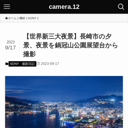
camera.12
ホーム
機材
SONY
【世界新三大夜景】長崎市の夕
2023
景、夜景を鍋冠山公園展望台から
9/17
撮影
2023-09-17
SONY
撮影日記