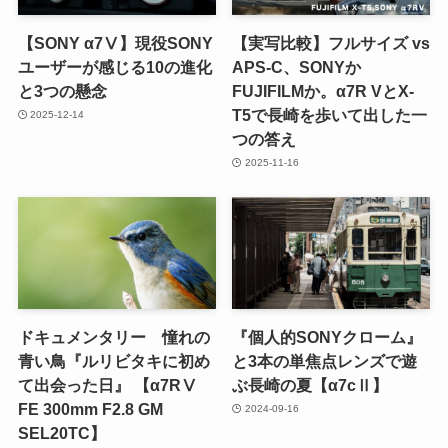
【SONY α7Ⅴ】現役SONY
【実写比較】フルサイズ vs
ユーザーが感じる10の進化
APS-C、SONYか
と3つの懸念
FUJIFILMか。α7R VとX-
T5で長崎を歩いて出した一
2025-12-14
つの答え
2025-11-16
ドキュメンタリー 憧れの
『個人的SONYクローム』
青い鳥『ルリビタキに初め
と3本の単焦点レンズで遊
て出会った日』 【α7RⅤ
ぶ長崎の夏【α7cⅡ】
FE 300mm F2.8 GM
2024-09-16
SEL20TC】