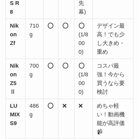
S R
先
8
幕)
Nik
710
⭕️
⭕️
⭕️
デザイン最
on
g
(1/8
高！でも少
Zf
00
し大きめ・
0)
重め
Nik
700
⭕️
⭕️
⭕️
コスパ最
on
g
(1/8
強！今から
Z5
00
買うなら要
Ⅱ
0)
検討
LU
486
⭕️
❌
❌
めちゃ軽
MIX
g
い！動画機
S9
能が高評価
📹