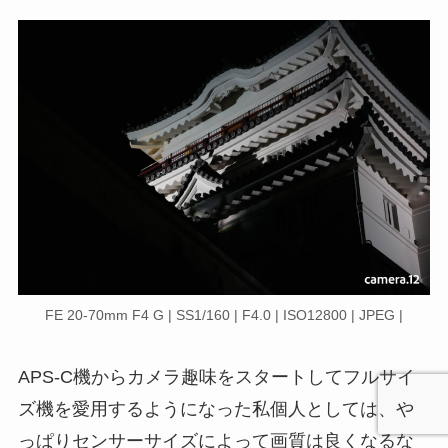
FE 20-70mm F4 G | SS1/160 | F4.0 | ISO12800 | JPEG |
APS-C機からカメラ趣味をスタートしてフルサイ
ズ機を愛用するようになった私個人としては、や
っぱりセンサーサイズによって画質は良くなるな