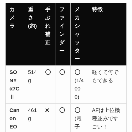
カ
重
手
フ
メ
特徴
メ
さ
ぶ
ァ
カ
ラ
(約)
れ
イ
シ
補
ン
ャ
正
ダ
ッ
ー
タ
ー
SO
514
⭕️
⭕️
⭕️
軽くて何で
NY
g
(1/4
もできる
α7C
00
Ⅱ
0)
Can
461
❌
⭕️
⭕️
AFは上位機
on
g
(電
種並みです
EO
子
ごい！